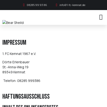
08285 99 93 86
info@1-fc-kemnat.de
Impressum
1. FC Kemnat 1967 e.V.
Dörte Erlenbauer
St.-Anna-Weg 19
89349 Kemnat
Telefon:
08285 999386
Haftungsausschluss